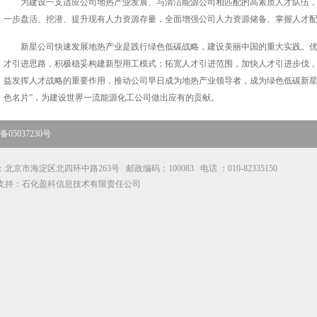
为建设一支适应公司地热产业发展、与清洁能源公司相匹配的高素质人才队伍
一步盘活、挖潜、提升现有人力资源存量，全面增强公司人力资源储备、掌握人才
新星公司快速发展地热产业是践行绿色低碳战略，建设美丽中国的重大实践。
才引进思路，积极稳妥构建新型用工模式；拓宽人才引进范围，加快人才引进步伐
益发挥人才战略的重要作用，推动公司早日成为地热产业领导者，成为绿色低碳新星
色名片”，为建设世界一流能源化工公司做出应有的贡献。​
05037230号
北京市海淀区北四环中路263号 邮政编码：100083 电话 ：010-82335150
支持：石化盈科信息技术有限责任公司