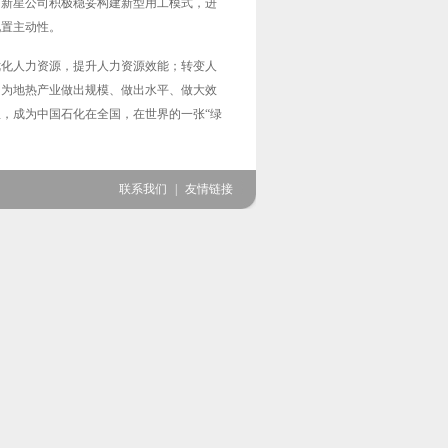
，新星公司积极稳妥构建新型用工模式，进
配置主动性。
优化人力资源，提升人力资源效能；转变人
，为地热产业做出规模、做出水平、做大效
，成为中国石化在全国，在世界的一张“绿
联系我们
|
友情链接