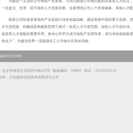
为建设一支适应公司地热产业发展、与清洁能源公司相匹配的高素质人才队伍
一步盘活、挖潜、提升现有人力资源存量，全面增强公司人力资源储备、掌握人才
新星公司快速发展地热产业是践行绿色低碳战略，建设美丽中国的重大实践。
才引进思路，积极稳妥构建新型用工模式；拓宽人才引进范围，加快人才引进步伐
益发挥人才战略的重要作用，推动公司早日成为地热产业领导者，成为绿色低碳新星
色名片”，为建设世界一流能源化工公司做出应有的贡献。​
05037230号
北京市海淀区北四环中路263号 邮政编码：100083 电话 ：010-82335150
支持：石化盈科信息技术有限责任公司