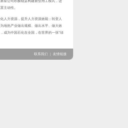
，新星公司积极稳妥构建新型用工模式，进
配置主动性。
优化人力资源，提升人力资源效能；转变人
，为地热产业做出规模、做出水平、做大效
，成为中国石化在全国，在世界的一张“绿
联系我们
|
友情链接