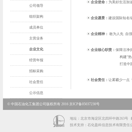
企业使命：
为美好生活加
公司领导
组织架构
企业愿景：
建设国际知名
成员单位
企业精神：
敢为人先 自强
主营业务
企业文化
企业核心职责：
保障洁净
构建“
经营年报
打造中
招标采购
社会责任：
让雾霾少一点 让
社会责任
公示信息
© 中国石油化工集团公司版权所有 2016 京ICP备05037230号
地址：北京市海淀区北四环中路263号 邮政编码
技术支持：石化盈科信息技术有限责任