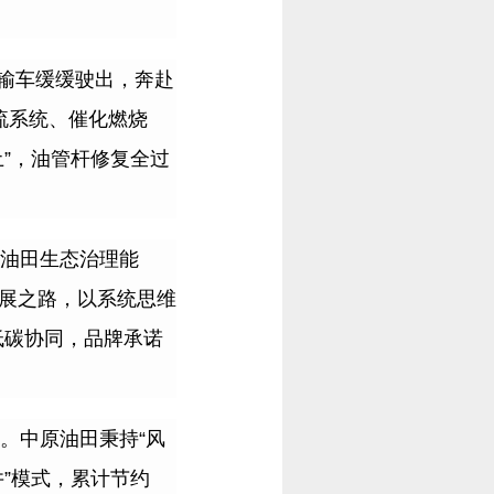
输车缓缓驶出，奔赴
流系统、催化燃烧
土
”
，油管杆修复全过
油田生态治理能
展之路，以系统思维
低碳协同，品牌承诺
。中原油田秉持
“
风
井
”
模式，累计节约