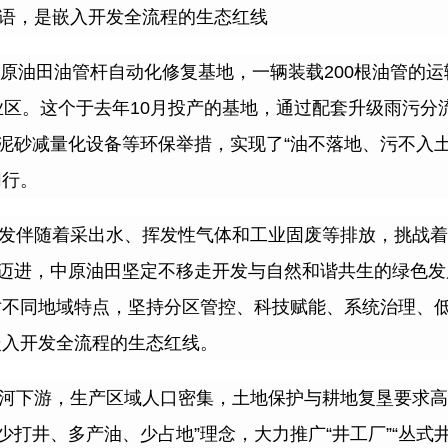
语，是嵌入开发全流程的生态红线
原油田油管杆自动化修复基地，一辆装载
200
根油管的运
业区。这个于去年
10
月投产的基地，通过配套升级雨污分
泥砂减量化设备等环保举措，实现了
“
油不落地、污不入
同行。
发伴随着采出水、挥发性气体和工业固废等排放，挑战着
迈进，中原油田坚定不移走开发与自然和谐共生的绿色发
对不同地域特点，坚持分区管控、科技赋能、系统治理、
嵌入开发全流程的生态红线。
河下游，生产区域人口密集，土地保护与耕地复垦要求高
少打井、多产油、少占地
”
理念，大力推广
“
井工厂
”“
丛式