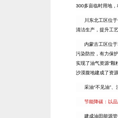
300
多亩临时用地，
川东北工区位于
清洁生产，提升工
内蒙古工区位于
污染防控，有力保
实现了油气资源
“
颗
沙漠腹地建成了资
采油
“
不见油
”
、
节能降碳：以品
建成油田能源管