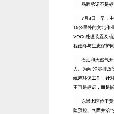
品牌承诺不是标
7
月
8
日一早，中
15
公里外的文北作
VOCs
处理装置及油
程始终与生态保护
石油和天然气开
力。为向
“
净零排放
”
统筹环保工作，针
不再是标语，而是
东濮老区位于黄
险预控、气固并治
”“