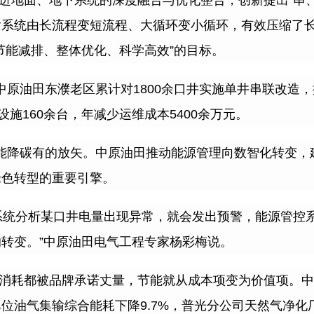
进地面、地下系统的深度融合与优化整合，创新提出
“
串
输系统由长流程变短流程、大循环变小循环，有效压缩了
节能减排、整体优化、科学高效
”
的目标。
中原油田东濮老区累计对
1800
余口井实施单井串联改造，
设施
160
余台，年减少运维成本
5400
余万元。
能降碳有的放矢。中原油田推动能源管理向数智化转变，
绿色转型的重要引擎。
系统分析某口井电量出现异常，就会发出预警，能源管控
的转变。
”
中原油田电气工程专家杨彩梅说。
消耗都被品牌承诺丈量，节能就从成本项变为价值项。中
单位油气集输综合能耗下降
9.7%
，普光分公司天然气净化