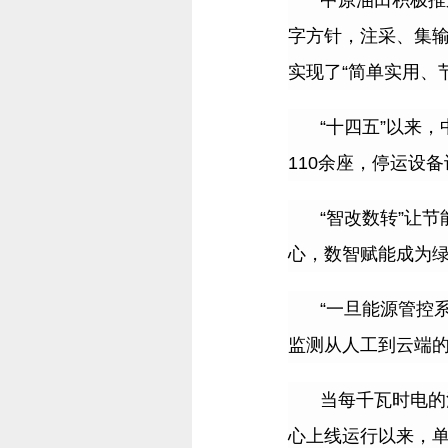
中原油田积极推
字方针，注采、集
实现了
“
简单实用、
“
十四五
”
以来，
110
余座，停运设备
“
智改数转
”
让节
心，数智赋能成为
“
一旦能源管控
监测从人工到云端
当每千瓦时电的
心上线运行以来，