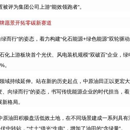
置被评为集团公司上游
“
能效领跑者
”
。
牌愿景开拓零碳新赛道
向绿而行
”
的姿态，着力构建
“
化石能源
+
绿色能源
”
双轮驱动
石化上游板块首个光伏、风电装机规模
“
双破百
”
企业，绿
6%
。
领域持续延伸。站在新的历史起点，中原油田正以更宏大
变、向绿而行
”
的姿态，书写传统能源企业的时代担当，着
展新格局。
中原油田积极盘活低效土地，在不同场景建成一系列具有
光伏中转站，
“
寸土
”
借光
“
生电
”
，增加了油田的
“
含绿量
”
。