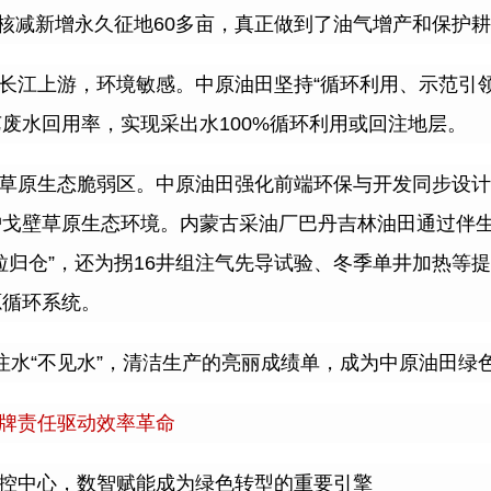
核减新增永久征地
60
多亩，真正做到了油气增产和保护耕
长江上游，环境敏感。中原油田坚持
“
循环利用、示范引
艺废水回用率，实现采出水
100%
循环利用或回注地层。
草原生态脆弱区。中原油田强化前端环保与开发同步设计
护戈壁草原生态环境。内蒙古采油厂巴丹吉林油田通过伴
粒归仓
”
，还为拐
16
井组注气先导试验、冬季单井加热等提
源循环系统。
注水
“
不见水
”
，清洁生产的亮丽成绩单，成为中原油田绿
牌责任驱动效率革命
控中心，数智赋能成为绿色转型的重要引擎