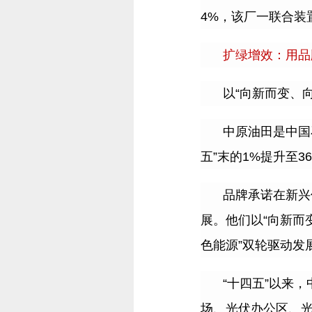
4%
，该厂一联合装
扩绿增效：用品
以
“
向新而变、
中原油田是中国
五
”
末的
1%
提升至
3
品牌承诺在新兴
展。他们以
“
向新而
色能源
”
双轮驱动发
“
十四五
”
以来，
场、光伏办公区、